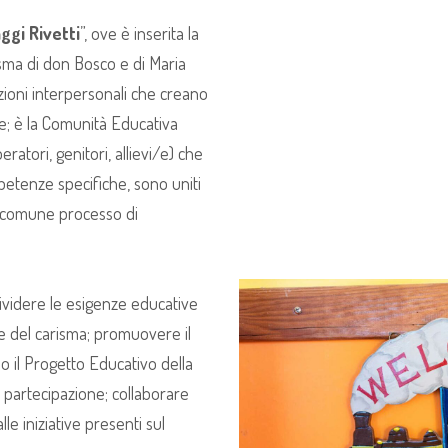
aggi Rivetti
”, ove è inserita la
isma di don Bosco e di Maria
zioni interpersonali che creano
e; è la Comunità Educativa
peratori, genitori, allievi/e) che
mpetenze specifiche, sono uniti
l comune processo di
videre le esigenze educative
ce del carisma; promuovere il
o il Progetto Educativo della
i partecipazione; collaborare
lle iniziative presenti sul