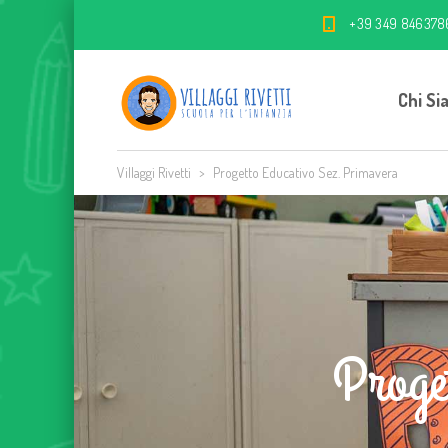
+39 349 846378
Chi Si
Villaggi Rivetti
>
Progetto Educativo Sez. Primavera
Proge