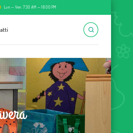
Lun — Ven: 7.30 AM — 18.00 PM
atti
avera