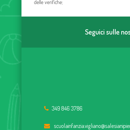
delle verifiche;
Seguici sulle n
349 846 3786
scuolainfanzia.vigliano@salesianipie