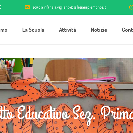
6
scuolainfanzia.vigliano@salesianipiemonte.it
amo
La Scuola
Attività
Notizie
Cont
tto Educativo Sez. Prim