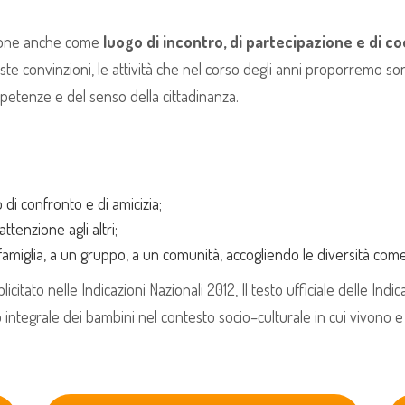
pone anche come
luogo di incontro, di partecipazione e di c
 convinzioni, le attività che nel corso degli anni proporremo sono f
mpetenze e del senso della cittadinanza.
o di confronto e di amicizia;
ttenzione agli altri;
amiglia, a un gruppo, a un comunità, accogliendo le diversità come
itato nelle Indicazioni Nazionali 2012, Il testo ufficiale delle Indi
po integrale dei bambini nel contesto socio–culturale in cui vivono e