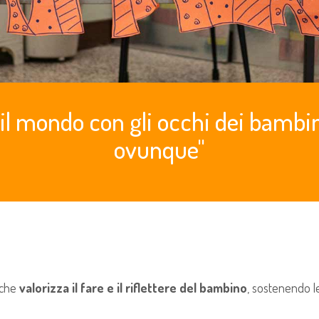
il mondo con gli occhi dei bamb
ovunque"
 che
valorizza il fare e il riflettere del bambino
, sostenendo le