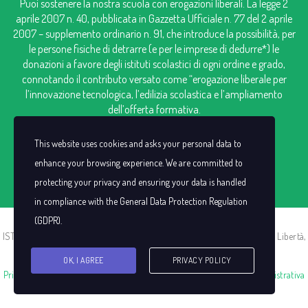
Puoi sostenere la nostra scuola con erogazioni liberali. La legge 2
aprile 2007 n. 40, pubblicata in Gazzetta Ufficiale n. 77 del 2 aprile
2007 – supplemento ordinario n. 91, che introduce la possibilità, per
le persone fisiche di detrarre (e per le imprese di dedurre*) le
donazioni a favore degli istituti scolastici di ogni ordine e grado,
connotando il contributo versato come “erogazione liberale per
l’innovazione tecnologica, l’edilizia scolastica e l’ampliamento
dell’offerta formativa.
IBAN: IT98V0306909606100000124249
This website uses cookies and asks your personal data to
enhance your browsing experience. We are committed to
protecting your privacy and ensuring your data is handled
in compliance with the
General Data Protection Regulation
(GDPR)
.
ISTITUTO SAN CASSIANO |C.F. 00383440021 | P.I. IT00383440021 | Via Libertà,
13 -13856 Vigliano Biellese (BI)
OK, I AGREE
PRIVACY POLICY
Privacy Policy
|
Cookie Policy
|
Decreto Sviluppo
|
Trasparenza Amministrativa