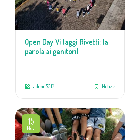
Open Day Villaggi Rivetti: la
parola ai genitori!
admin5312
Notizie
15
Nov