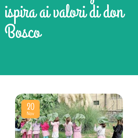
ispira ai valori di don
Bosco
20
Nov