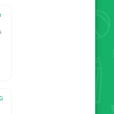
e
i
Ci