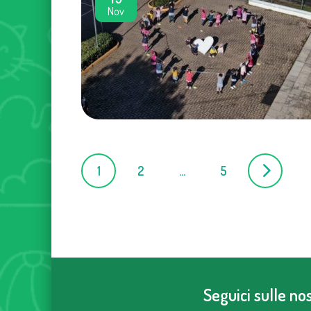
Nov
Posts
1
2
…
5
navigation
Seguici sulle n