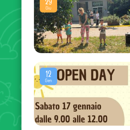
29
Giu
12
Gen