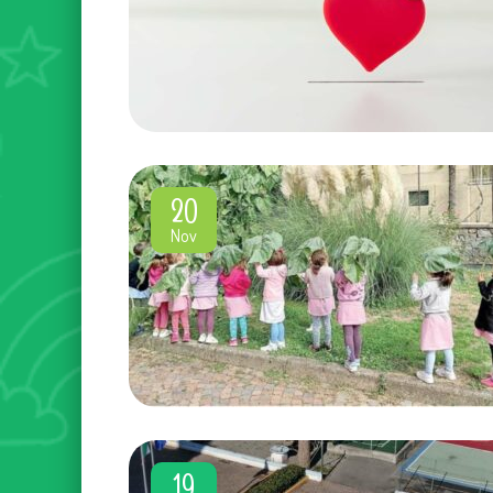
20
Nov
19