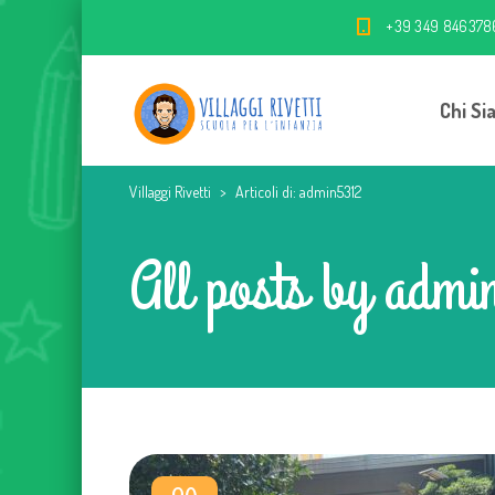
+39 349 846378
Chi Si
Villaggi Rivetti
>
Articoli di: admin5312
All posts by admi