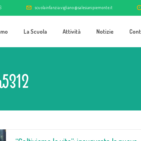
6
scuolainfanzia.vigliano@salesianipiemonte.it
amo
La Scuola
Attività
Notizie
Cont
n5312