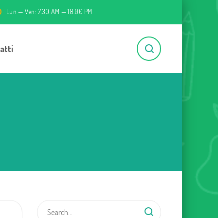
Lun — Ven: 7.30 AM — 18.00 PM
atti