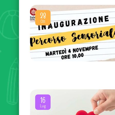
28
Ott
16
Lug