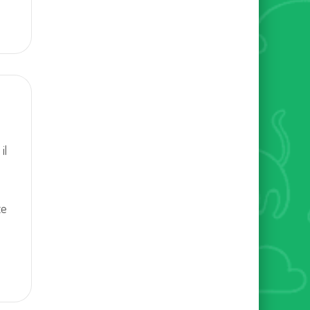
il
te