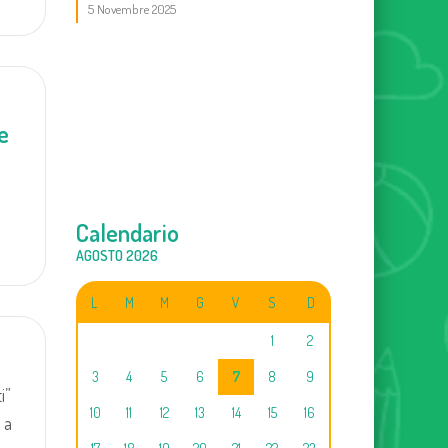
5 Novembre 2025
e
Calendario
AGOSTO 2026
L
M
M
G
V
S
D
1
2
3
4
5
6
7
8
9
i”
10
11
12
13
14
15
16
 a