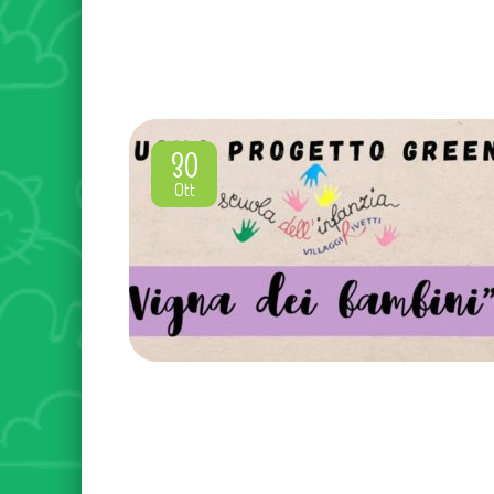
30
Ott