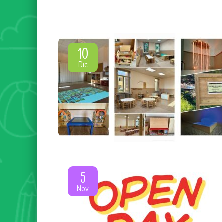
10
Dic
5
Nov