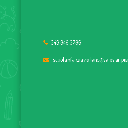
349 846 3786
scuolainfanzia.vigliano@salesianipie