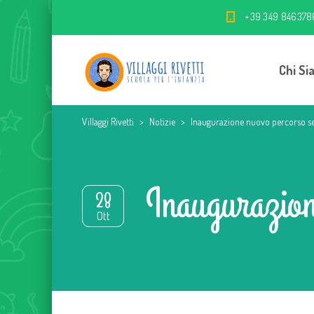
+39 349 846378
Chi Si
Villaggi Rivetti
>
Notizie
>
Inaugurazione nuovo percorso se
Inaugurazion
28
Ott