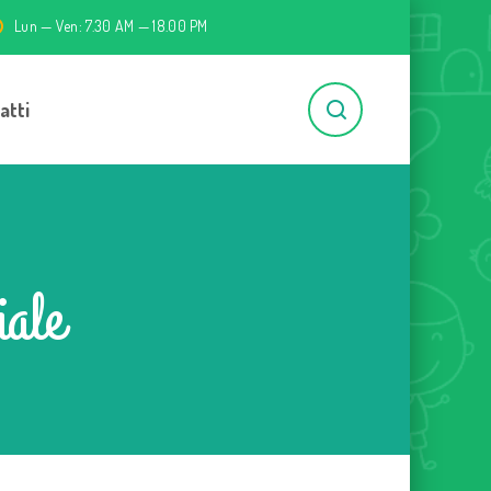
Lun — Ven: 7.30 AM — 18.00 PM
atti
iale