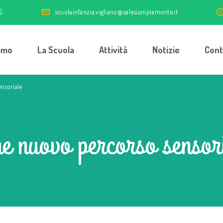
6
scuolainfanzia.vigliano@salesianipiemonte.it
amo
La Scuola
Attività
Notizie
Cont
nsoriale
e nuovo percorso sensor