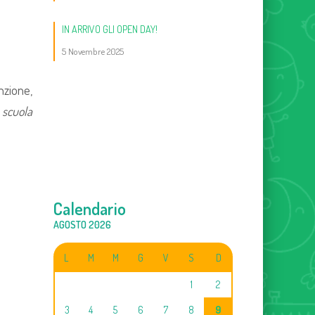
IN ARRIVO GLI OPEN DAY!
5 Novembre 2025
enzione,
 scuola
Calendario
AGOSTO 2026
L
M
M
G
V
S
D
1
2
3
4
5
6
7
8
9