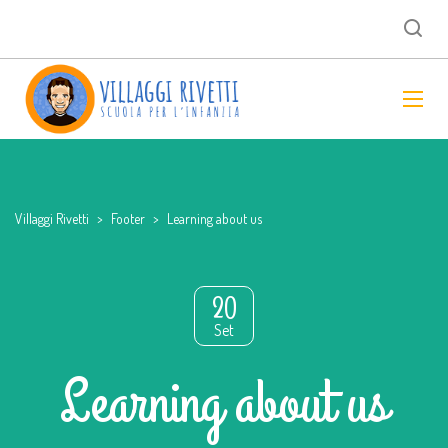
Villaggi Rivetti
>
Footer
>
Learning about us
20
Set
Learning about us