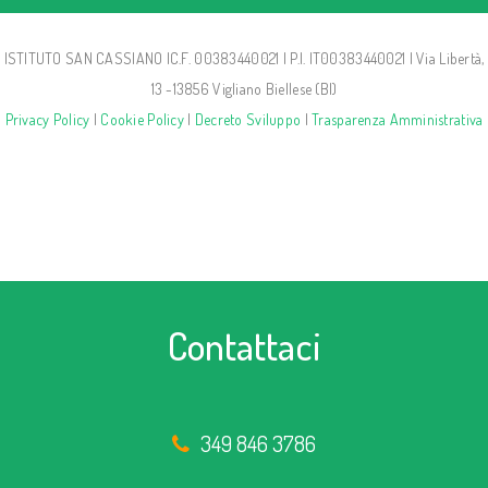
ISTITUTO SAN CASSIANO |C.F. 00383440021 | P.I. IT00383440021 | Via Libertà,
13 -13856 Vigliano Biellese (BI)
Privacy Policy
|
Cookie Policy
|
Decreto Sviluppo
|
Trasparenza Amministrativa
Contattaci
349 846 3786