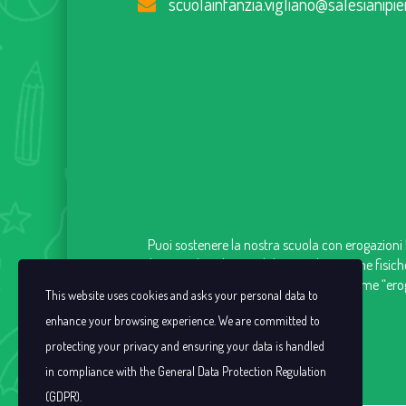
scuolainfanzia.vigliano@salesianipie
Puoi sostenere la nostra scuola con erogazioni l
che introduce la possibilità, per le persone fisich
contributo versato come “eroga
This website uses cookies and asks your personal data to
enhance your browsing experience. We are committed to
protecting your privacy and ensuring your data is handled
in compliance with the
General Data Protection Regulation
(GDPR)
.