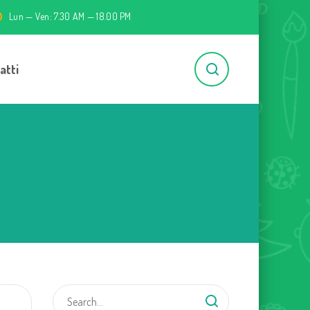
Lun — Ven: 7.30 AM — 18.00 PM
atti