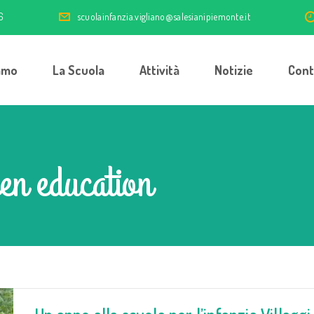
6
scuolainfanzia.vigliano@salesianipiemonte.it
amo
La Scuola
Attività
Notizie
Cont
en education