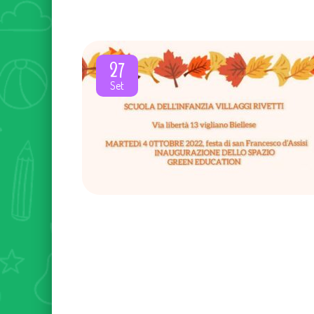
27
Set