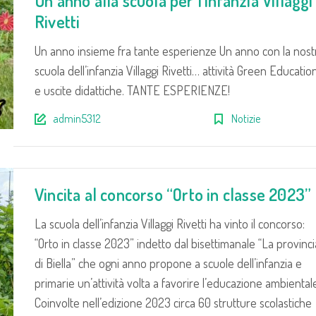
Un anno alla scuola per l’infanzia Villaggi
Rivetti
Un anno insieme fra tante esperienze Un anno con la nost
scuola dell’infanzia Villaggi Rivetti… attività Green Educatio
e uscite didattiche. TANTE ESPERIENZE!
admin5312
Notizie
Vincita al concorso “Orto in classe 2023”
La scuola dell’infanzia Villaggi Rivetti ha vinto il concorso:
“Orto in classe 2023” indetto dal bisettimanale “La provinci
di Biella” che ogni anno propone a scuole dell’infanzia e
primarie un’attività volta a favorire l’educazione ambiental
Coinvolte nell’edizione 2023 circa 60 strutture scolastiche