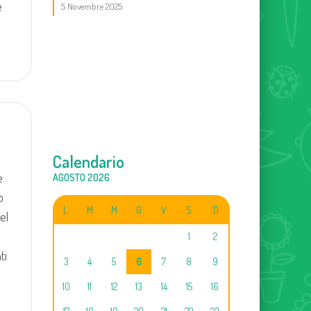
e
5 Novembre 2025
Calendario
e
AGOSTO 2026
o
L
M
M
G
V
S
D
el
1
2
ti
3
4
5
6
7
8
9
10
11
12
13
14
15
16