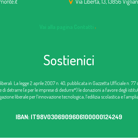
monte.it
Via Libertà, 13, 13856 Viglia
Vai alla pagina Contatti
Sostienici
iberali. La legge 2 aprile 2007 n. 40, pubblicata in Gazzetta Ufficiale n. 77
e di detrarre (e per le imprese di dedurre*) le donazioni a favore degli istit
zione liberale per l’innovazione tecnologica, l’edilizia scolastica e l’ampl
IBAN: IT98V0306909606100000124249