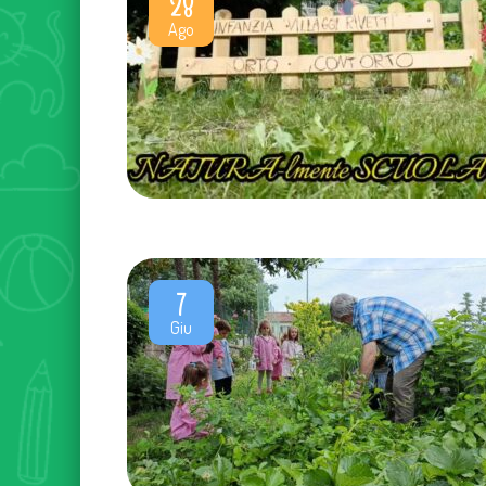
28
Ago
7
Giu