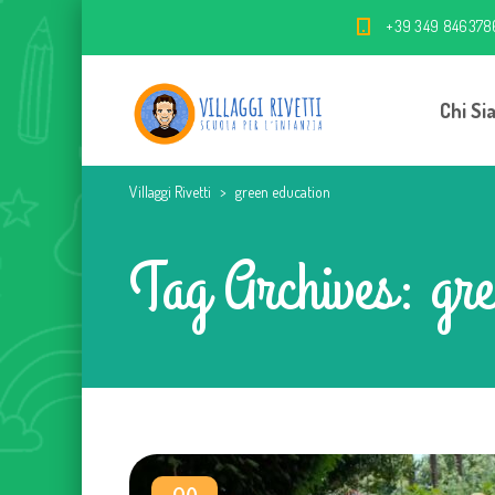
+39 349 846378
Chi Si
Villaggi Rivetti
>
green education
Tag Archives: gre