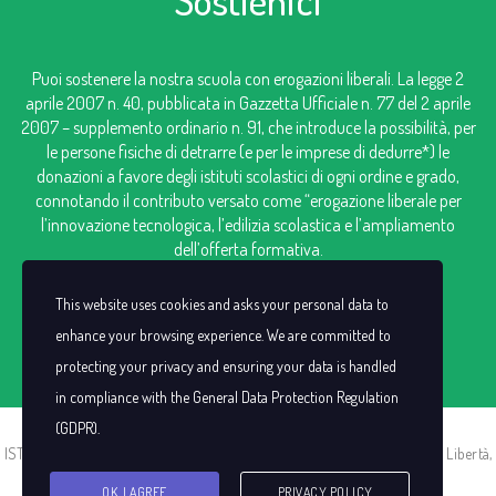
Puoi sostenere la nostra scuola con erogazioni liberali. La legge 2
aprile 2007 n. 40, pubblicata in Gazzetta Ufficiale n. 77 del 2 aprile
2007 – supplemento ordinario n. 91, che introduce la possibilità, per
le persone fisiche di detrarre (e per le imprese di dedurre*) le
donazioni a favore degli istituti scolastici di ogni ordine e grado,
connotando il contributo versato come “erogazione liberale per
l’innovazione tecnologica, l’edilizia scolastica e l’ampliamento
dell’offerta formativa.
IBAN: IT98V0306909606100000124249
This website uses cookies and asks your personal data to
enhance your browsing experience. We are committed to
protecting your privacy and ensuring your data is handled
in compliance with the
General Data Protection Regulation
(GDPR)
.
ISTITUTO SAN CASSIANO |C.F. 00383440021 | P.I. IT00383440021 | Via Libertà,
13 -13856 Vigliano Biellese (BI)
OK, I AGREE
PRIVACY POLICY