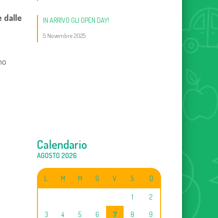
e dalle
IN ARRIVO GLI OPEN DAY!
5 Novembre 2025
no
Calendario
AGOSTO 2026
L
M
M
G
V
S
D
1
2
3
4
5
6
7
8
9