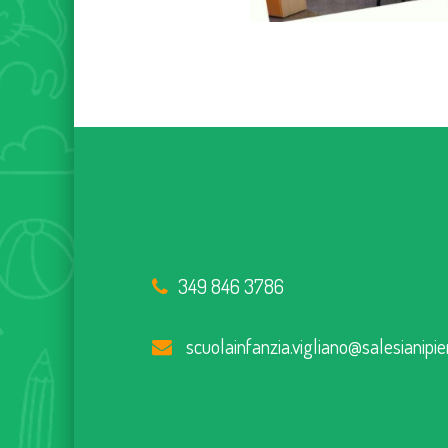
349 846 3786
scuolainfanzia.vigliano@salesianipie