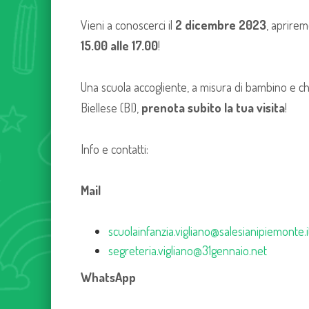
Vieni a conoscerci il
2 dicembre 2023
, aprirem
15.00 alle 17.00
!
Una scuola accogliente, a misura di bambino e che
Biellese (BI),
prenota subito la tua visita
!
Info e contatti:
Mail
scuolainfanzia.vigliano@salesianipiemonte.i
segreteria.vigliano@31gennaio.net
WhatsApp