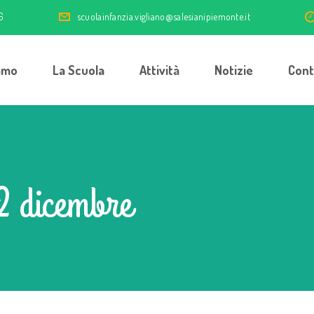
6
scuolainfanzia.vigliano@salesianipiemonte.it
amo
La Scuola
Attività
Notizie
Cont
2 dicembre