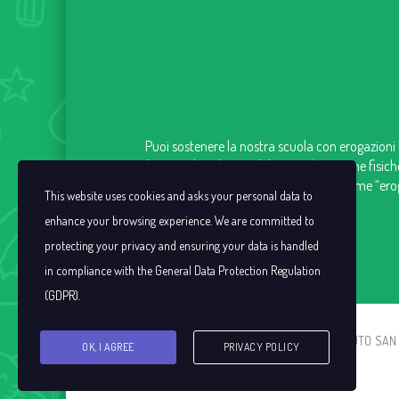
Puoi sostenere la nostra scuola con erogazioni l
che introduce la possibilità, per le persone fisich
contributo versato come “eroga
This website uses cookies and asks your personal data to
enhance your browsing experience. We are committed to
protecting your privacy and ensuring your data is handled
in compliance with the
General Data Protection Regulation
(GDPR)
.
ISTITUTO SAN C
OK, I AGREE
PRIVACY POLICY