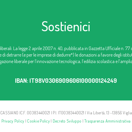
Sostienici
iberali. La legge 2 aprile 2007 n. 40, pubblicata in Gazzetta Ufficiale n. 77
e di detrarre (e per le imprese di dedurre*) le donazioni a favore degli istit
zione liberale per l’innovazione tecnologica, l’edilizia scolastica e l’ampl
IBAN: IT98V0306909606100000124249
ASSIANO |C.F. 00383440021 | P.I. IT00383440021 | Via Libertà, 13 -13856 Viglian
Privacy Policy
|
Cookie Policy
|
Decreto Sviluppo
|
Trasparenza Amministrativa