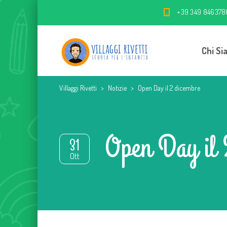
+39 349 846378
Chi Si
Villaggi Rivetti
>
Notizie
>
Open Day il 2 dicembre
Open Day il 
31
Ott